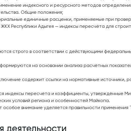
рименение индексного и ресурсного методов определени
тельства. Общие положения;
ориальные единичные расценки, применяемые при прове
 ЖКХ Республики Адыгея — индексы пересчёта для строит
ются строго в соответствии с действующими федеральн
 формируются на основании анализа расчётных показател
лючение содержит ссылки на нормативные источники, р
я индексы пересчёта и коэффициенты, утверждённые Ми
еских условий региона и особенностей Майкопа.
т особое внимание уделяется правильности применения Т
я деятельности