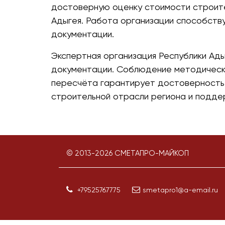
достоверную оценку стоимости строител
Адыгея. Работа организации способств
документации.
Экспертная организация Республики Ады
документации. Соблюдение методически
пересчёта гарантирует достоверность 
строительной отрасли региона и подде
© 2013-
2026
СМЕТАПРО-МАЙКОП
+79525767775
smetapro1@a-email.ru