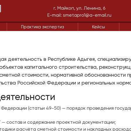
П
г. Майкоп, ул. Ленина, 6
E-mail: smetapro1@a-email.ru
Практика экспертиз
Кейсы
я деятельность в Республике Адыгея, специализир
объектов капитального строительства, реконструкц
метной стоимости, нормативной обоснованности п
ьства Российской Федерации и региональных норма
еятельности
 Федерации (статьи 49–50) — порядок проведения госуд
 — состав и содержание проектной документации;
етодики расчёта сметной стоимости и накладных расходо